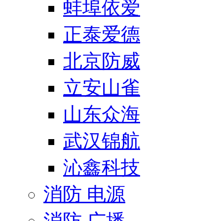
蚌埠依爱
正泰爱德
北京防威
立安山雀
山东众海
武汉锦航
沁鑫科技
消防 电源
消防 广播