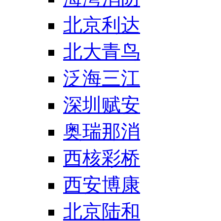
北京利达
北大青鸟
泛海三江
深圳赋安
奥瑞那消
西核彩桥
西安博康
北京陆和