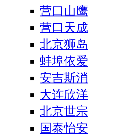
营口山鹰
营口天成
北京狮岛
蚌埠依爱
安吉斯消
大连欣洋
北京世宗
国泰怡安