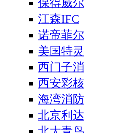
保得威尔
江森IFC
诺帝菲尔
美国特灵
西门子消
西安彩核
海湾消防
北京利达
北大青鸟