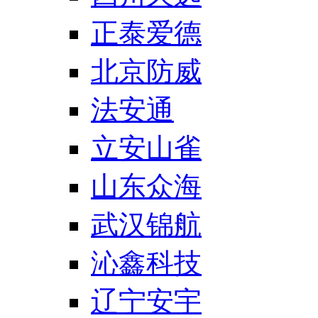
正泰爱德
北京防威
法安通
立安山雀
山东众海
武汉锦航
沁鑫科技
辽宁安宇