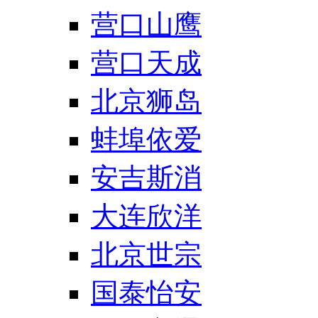
营口山鹰
营口天成
北京狮岛
蚌埠依爱
安吉斯消
大连欣洋
北京世宗
国泰怡安