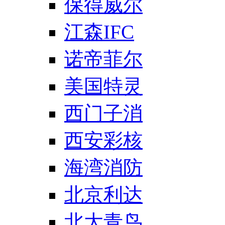
保得威尔
江森IFC
诺帝菲尔
美国特灵
西门子消
西安彩核
海湾消防
北京利达
北大青鸟