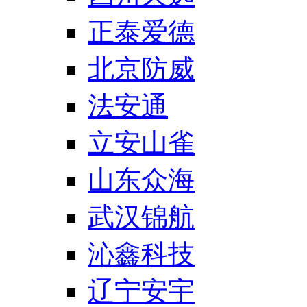
正泰爱德
北京防威
法安通
立安山雀
山东众海
武汉锦航
沁鑫科技
辽宁安宇