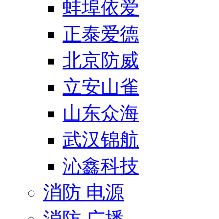
蚌埠依爱
正泰爱德
北京防威
立安山雀
山东众海
武汉锦航
沁鑫科技
消防 电源
消防 广播