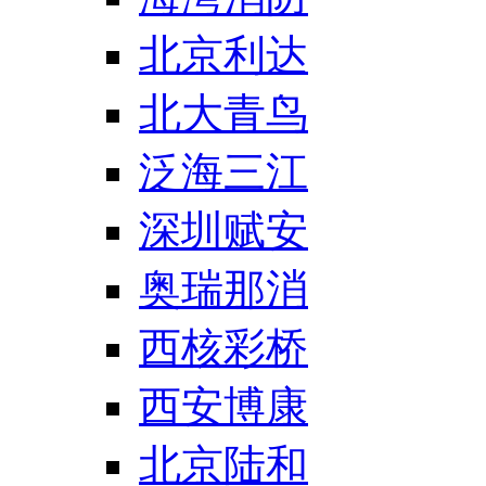
北京利达
北大青鸟
泛海三江
深圳赋安
奥瑞那消
西核彩桥
西安博康
北京陆和