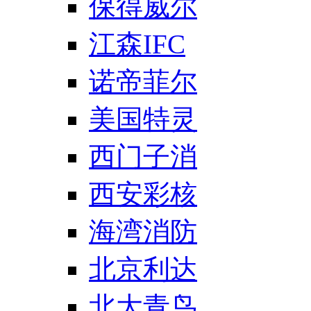
保得威尔
江森IFC
诺帝菲尔
美国特灵
西门子消
西安彩核
海湾消防
北京利达
北大青鸟