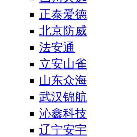
正泰爱德
北京防威
法安通
立安山雀
山东众海
武汉锦航
沁鑫科技
辽宁安宇