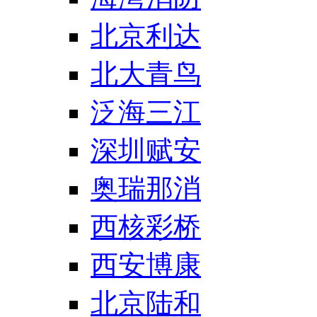
北京利达
北大青鸟
泛海三江
深圳赋安
奥瑞那消
西核彩桥
西安博康
北京陆和