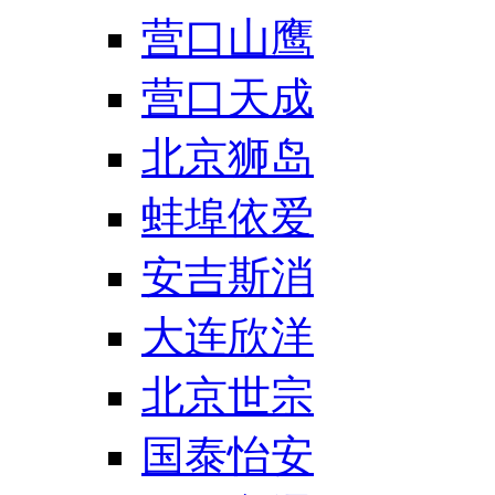
营口山鹰
营口天成
北京狮岛
蚌埠依爱
安吉斯消
大连欣洋
北京世宗
国泰怡安