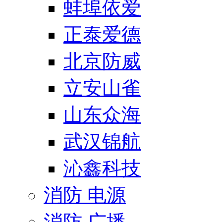
蚌埠依爱
正泰爱德
北京防威
立安山雀
山东众海
武汉锦航
沁鑫科技
消防 电源
消防 广播