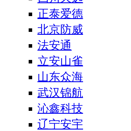
正泰爱德
北京防威
法安通
立安山雀
山东众海
武汉锦航
沁鑫科技
辽宁安宇