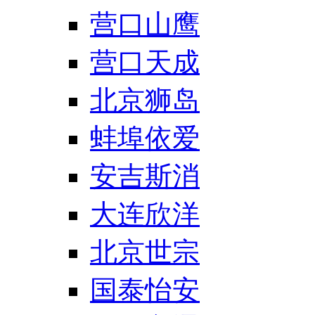
营口山鹰
营口天成
北京狮岛
蚌埠依爱
安吉斯消
大连欣洋
北京世宗
国泰怡安