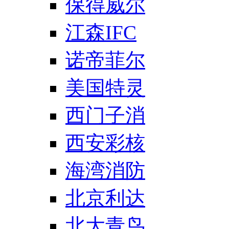
保得威尔
江森IFC
诺帝菲尔
美国特灵
西门子消
西安彩核
海湾消防
北京利达
北大青鸟