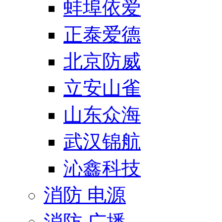
蚌埠依爱
正泰爱德
北京防威
立安山雀
山东众海
武汉锦航
沁鑫科技
消防 电源
消防 广播