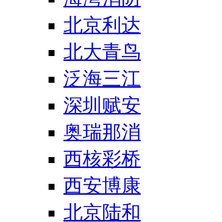
北京利达
北大青鸟
泛海三江
深圳赋安
奥瑞那消
西核彩桥
西安博康
北京陆和