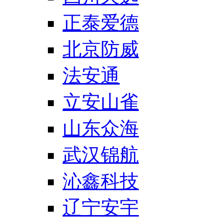
正泰爱德
北京防威
法安通
立安山雀
山东众海
武汉锦航
沁鑫科技
辽宁安宇