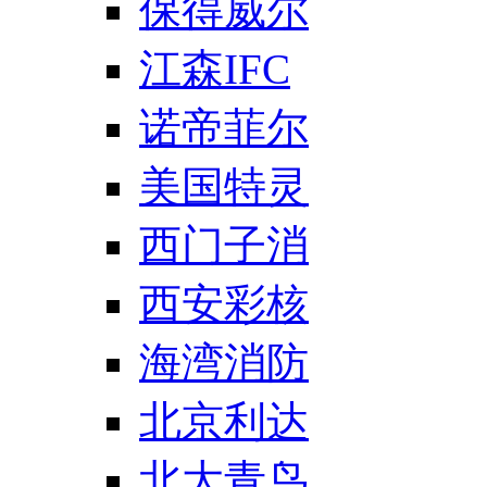
保得威尔
江森IFC
诺帝菲尔
美国特灵
西门子消
西安彩核
海湾消防
北京利达
北大青鸟