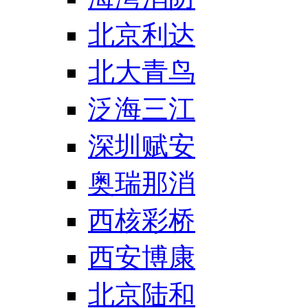
北京利达
北大青鸟
泛海三江
深圳赋安
奥瑞那消
西核彩桥
西安博康
北京陆和