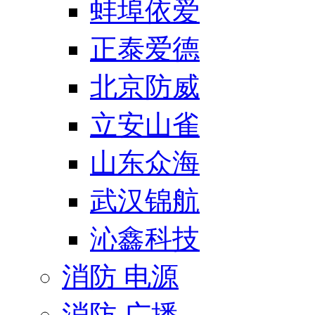
蚌埠依爱
正泰爱德
北京防威
立安山雀
山东众海
武汉锦航
沁鑫科技
消防 电源
消防 广播