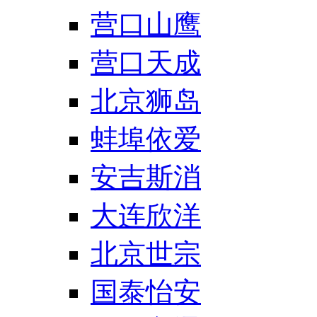
营口山鹰
营口天成
北京狮岛
蚌埠依爱
安吉斯消
大连欣洋
北京世宗
国泰怡安