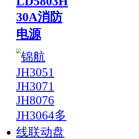
LD5803H
30A消防
电源