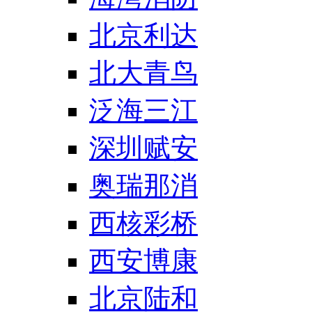
北京利达
北大青鸟
泛海三江
深圳赋安
奥瑞那消
西核彩桥
西安博康
北京陆和