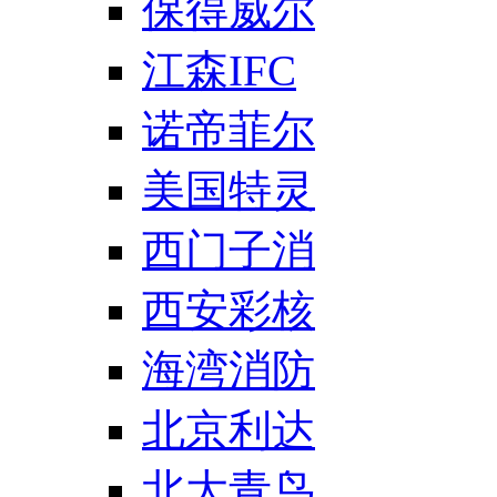
保得威尔
江森IFC
诺帝菲尔
美国特灵
西门子消
西安彩核
海湾消防
北京利达
北大青鸟