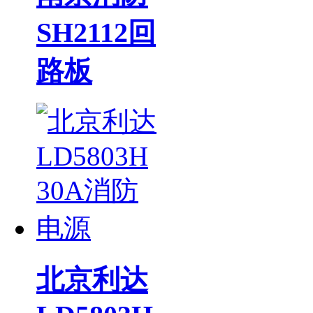
SH2112回
路板
北京利达