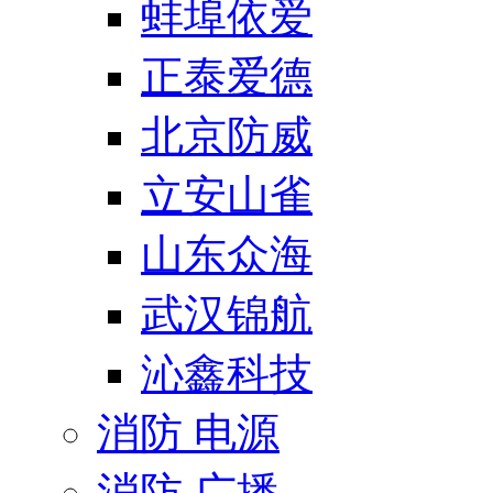
蚌埠依爱
正泰爱德
北京防威
立安山雀
山东众海
武汉锦航
沁鑫科技
消防 电源
消防 广播