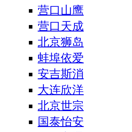
营口山鹰
营口天成
北京狮岛
蚌埠依爱
安吉斯消
大连欣洋
北京世宗
国泰怡安