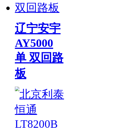
辽宁安宇
AY5000
单 双回路
板