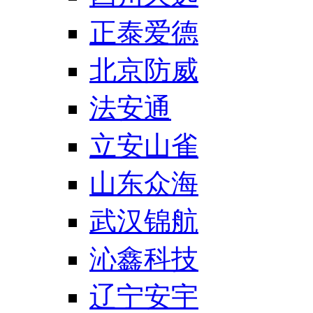
正泰爱德
北京防威
法安通
立安山雀
山东众海
武汉锦航
沁鑫科技
辽宁安宇