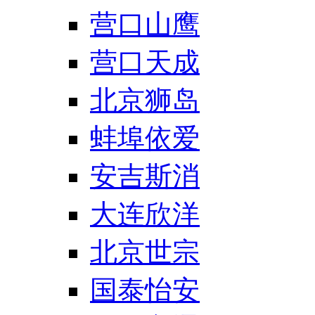
营口山鹰
营口天成
北京狮岛
蚌埠依爱
安吉斯消
大连欣洋
北京世宗
国泰怡安