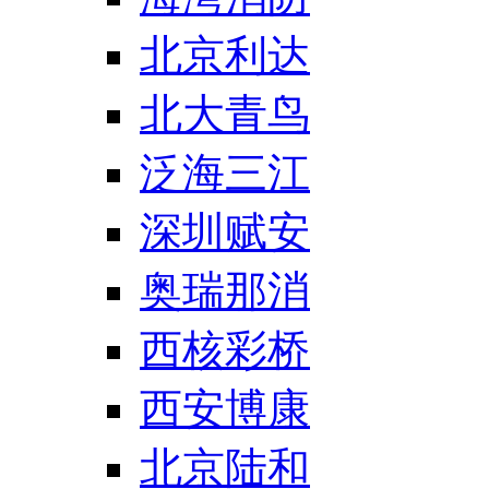
北京利达
北大青鸟
泛海三江
深圳赋安
奥瑞那消
西核彩桥
西安博康
北京陆和