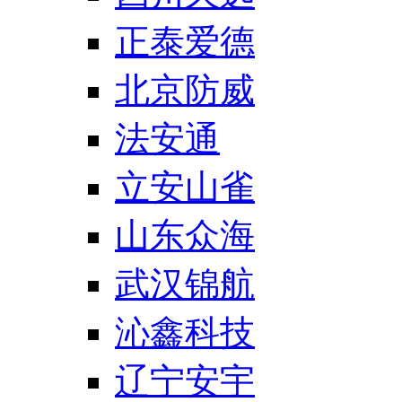
正泰爱德
北京防威
法安通
立安山雀
山东众海
武汉锦航
沁鑫科技
辽宁安宇