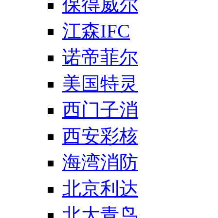
保得威尔
江森IFC
诺帝菲尔
美国特灵
西门子消
西安彩核
海湾消防
北京利达
北大青鸟