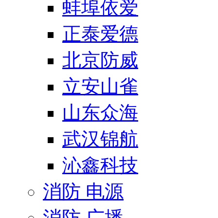
蚌埠依爱
正泰爱德
北京防威
立安山雀
山东众海
武汉锦航
沁鑫科技
消防 电源
消防 广播