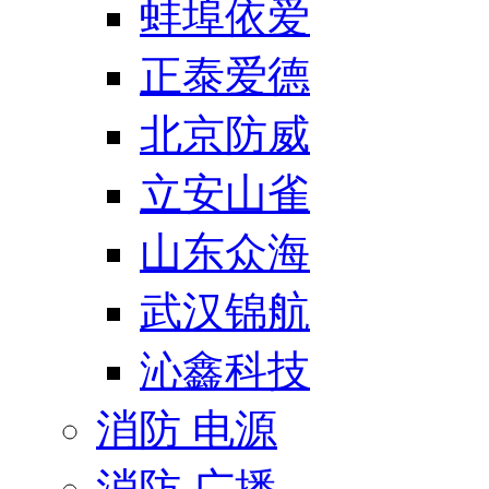
蚌埠依爱
正泰爱德
北京防威
立安山雀
山东众海
武汉锦航
沁鑫科技
消防 电源
消防 广播