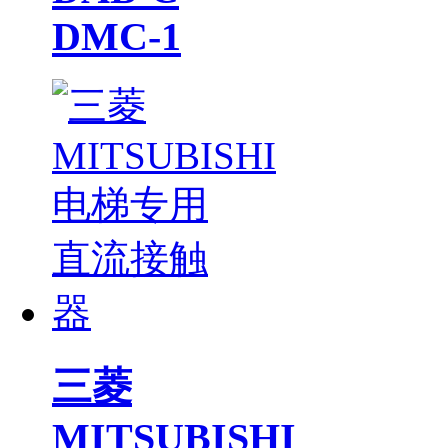
DMC-1
三菱
MITSUBISHI