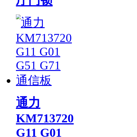
厅门锁
通力
KM713720
G11 G01