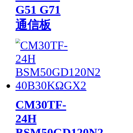
G51 G71
通信板
CM30TF-
24H
BSM50GD120N2