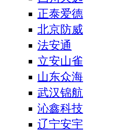
正泰爱德
北京防威
法安通
立安山雀
山东众海
武汉锦航
沁鑫科技
辽宁安宇