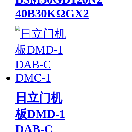
40B30KΩGX2
日立门机
板DMD-1
DAB-C