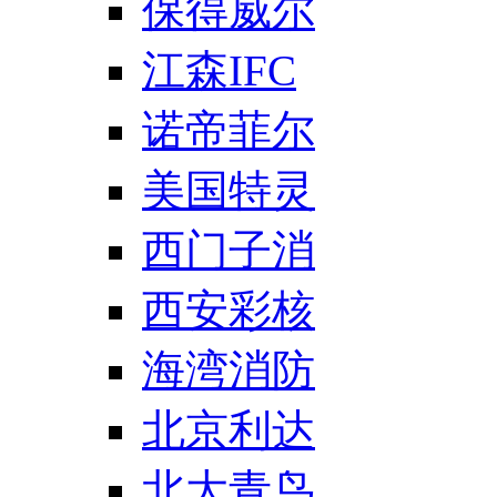
保得威尔
江森IFC
诺帝菲尔
美国特灵
西门子消
西安彩核
海湾消防
北京利达
北大青鸟