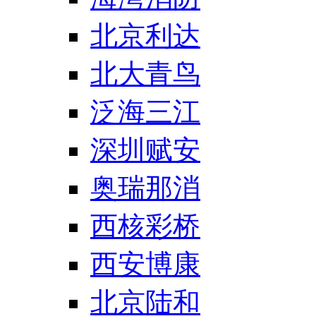
北京利达
北大青鸟
泛海三江
深圳赋安
奥瑞那消
西核彩桥
西安博康
北京陆和