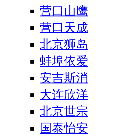
营口山鹰
营口天成
北京狮岛
蚌埠依爱
安吉斯消
大连欣洋
北京世宗
国泰怡安