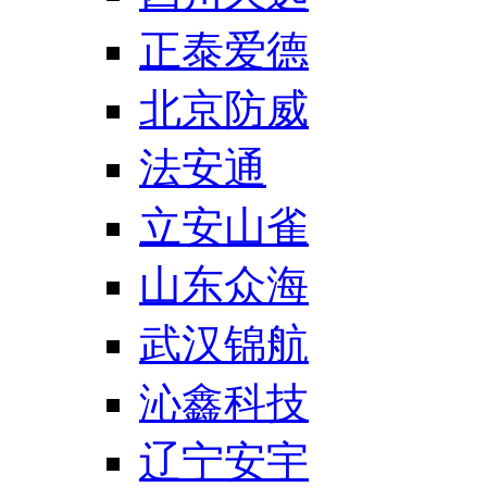
正泰爱德
北京防威
法安通
立安山雀
山东众海
武汉锦航
沁鑫科技
辽宁安宇