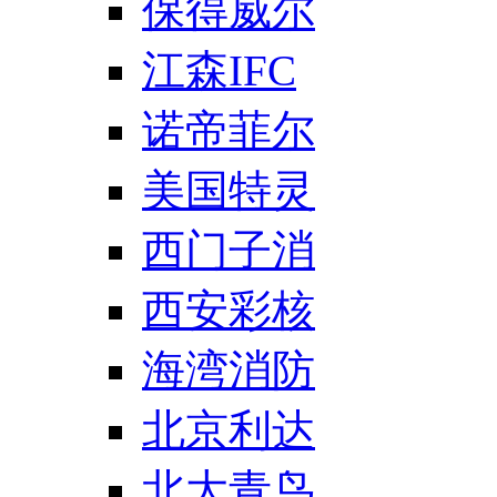
保得威尔
江森IFC
诺帝菲尔
美国特灵
西门子消
西安彩核
海湾消防
北京利达
北大青鸟