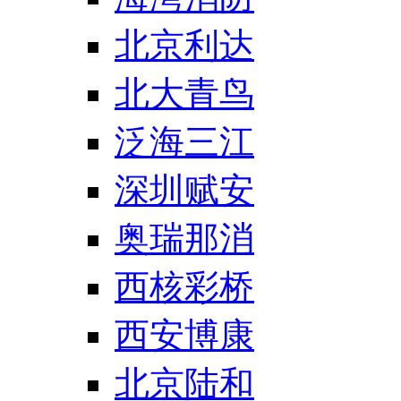
北京利达
北大青鸟
泛海三江
深圳赋安
奥瑞那消
西核彩桥
西安博康
北京陆和