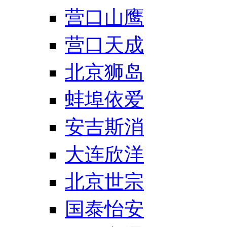
营口山鹰
营口天成
北京狮岛
蚌埠依爱
安吉斯消
大连欣洋
北京世宗
国泰怡安