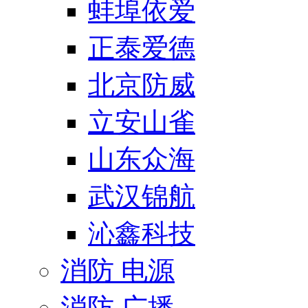
蚌埠依爱
正泰爱德
北京防威
立安山雀
山东众海
武汉锦航
沁鑫科技
消防 电源
消防 广播